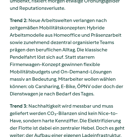
umdenkt, riskiert morgen etwaige Ordnungsgelder
und Reputationsverluste.
Trend 2:
Neue Arbeitswelten verlangen nach
zeitgemäßen Mobilitätskonzepten: Hybride
Arbeitsmodelle aus Homeoffice und Präsenzarbeit
sowie zunehmend dezentral organisierte Teams
prägen den beruflichen Alltag. Die klassische
Pendelfahrt löst sich auf. Statt starrem
Firmenwagen-Konzept gewinnen flexible
Mobilitätsbudgets und On-Demand-Lösungen
massiv an Bedeutung. Mitarbeiter wollen wählen
können: ob Carsharing, E-Bike, ÖPNV oder doch der
Dienstwagen je nach Bedarf des Tages.
Trend 3:
Nachhaltigkeit wird messbar und muss
geliefert werden CO₂-Bilanzen sind kein Nice-to-
Have, sondern harte Kennziffer. Die Elektrifizierung
der Flotte ist dabei ein zentraler Hebel. Doch es geht
weiter: der Aufbau einer eigenen Ladeinfrastruktur,