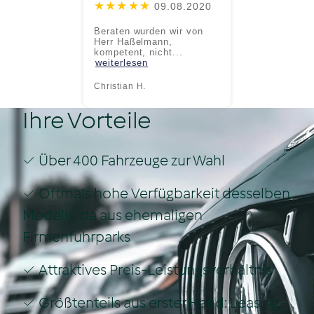
★★★★★
09.08.2020
Beraten wurden wir von
Herr Haßelmann,
kompetent, nicht...
weiterlesen
Christian H.
Ihre Vorteile
✓ Über 400 Fahrzeuge zur Wahl
✓ Oftmals hohe Verfügbarkeit desselben
Modells, da aus ehemaligen
Firmenfuhrparks
✓ Attraktives Preis-Leistungsverhältnis
✓ Größtenteils aus erster Hand: Leasing-