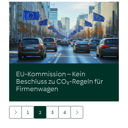
EU-Kommission – Kein
Beschluss zu CO₂-Regeln für
Firmenwagen
Zum Beitrag
1
2
3
4
vorherige
nächste